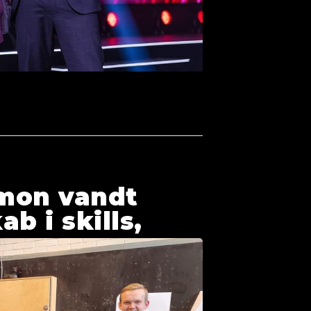
imon vandt
b i skills,