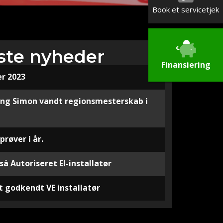
Book et servicetjek
ste nyheder
Finansiering
er 2023
ing Simon vandt regionsmesterskab i
røver i år.
så Autoriseret El-installatør
et godkendt VE installatør