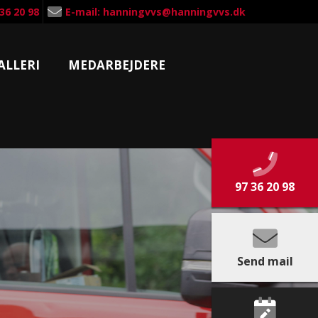
 36 20 98
E-mail: hanningvvs@hanningvvs.dk
ALLERI
MEDARBEJDERE
97 36 20 98
Send mail