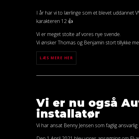
I år har vi to lærlinge som et blevet uddannet 
karakteren 12 👍
Vi er meget stolte af vores nye svende.
Vi ønsker Thomas og Benjamin stort tillykke 
LÆS MERE HER
Vi er nu også Au
installatør
Vi har ansat Benny Jensen som faglig ansvarlig
Den 1 April 2021 blev vores ansøgning om El-a