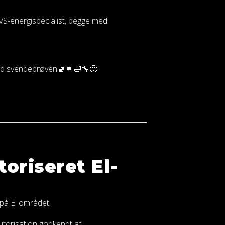
VVS-energispecialist, begge med
med svendeprøven🚽🚿🛁🔧🙂
toriseret El-
 på El området.
utorisation godkendt af