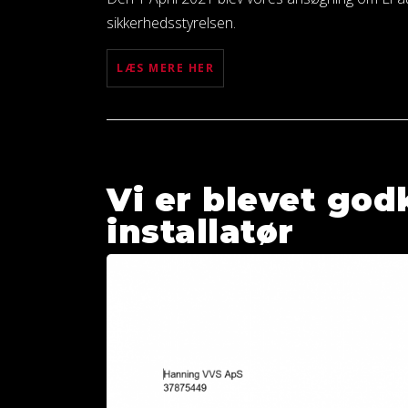
sikkerhedsstyrelsen.
LÆS MERE HER
Vi er blevet go
installatør