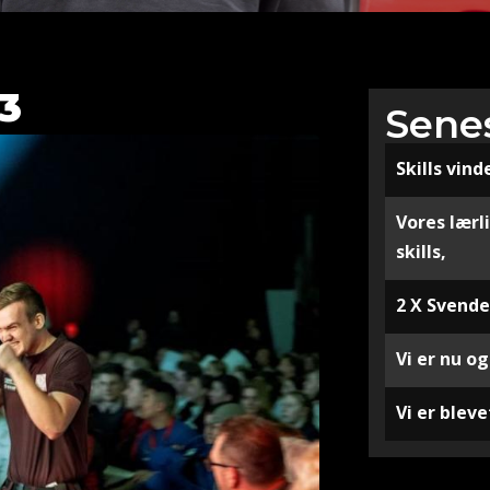
23
Sene
Skills vind
Vores lærl
skills,
2 X Svendep
Vi er nu og
Vi er blev