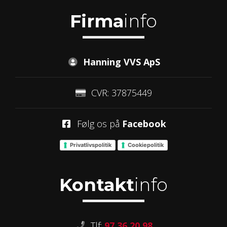
Firma
info
Hanning VVS ApS
CVR: 37875449
Følg os på
Facebook
Privatlivspolitik
Cookiepolitik
Kontakt
info
Tlf:
97 36 20 98