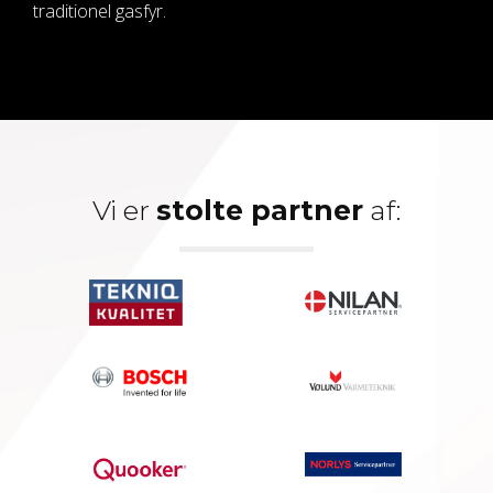
traditionel gasfyr.
Vi er
stolte partner
af: